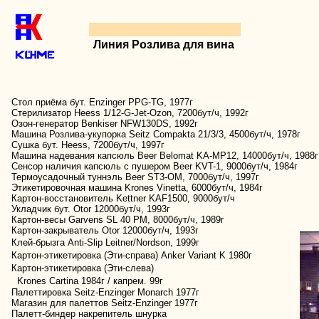
Линия Розлива для вина
Стол приёма бут. Enzinger PPG-TG, 1977г
Стерилизатор Heess 1/12-G-Jet-Ozon, 7200бут/ч, 1992г
Озон-генератор Benkiser NFW130DS, 1992г
Машина Розлива-укупорка Seitz Compakta 21/3/3, 4500бут/ч, 1978г
Сушка бут. Heess, 7200бут/ч, 1997г
Машина надевания капсюль Beer Belomat KA-MP12, 14000бут/ч, 1988г
Сенсор наличия капсюль с пушером Beer KVT-1, 9000бут/ч, 1984г
Термоусадочный туннэль Beer ST3-OM, 7000бут/ч, 1997г
Этикетировочная машина Krones Vinetta, 6000бут/ч, 1984г
Картон-восстановитель Kettner KAF1500, 9000бут/ч
Укладчик бут. Otor 12000бут/ч, 1993г
Картон-весы Garvens SL 40 PM, 8000бут/ч, 1989г
Картон-закрыватель Otor 12000бут/ч, 1993г
Клей-брызга Anti-Slip
Leitner/Nordson,
1999г
Картон-этикетировка (Эти-справа)
Anker
Variant K
1980г
Картон-этикетировка (Эти-слева)
Krones Cartina 1984г / капрем. 99г
Палеттировка Seitz-Enzinger Monarch 1977г
Магазин для палеттов Seitz-Enzinger 1977г
Палетт-биндер накрепитель шнурка