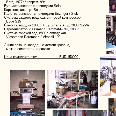
Born, 1977г / капрем. 99г
Бутылотранспорт с приводами Seitz
Картонотранспорт Seitz
Палеттотранспорт с приводами Enzinger / Sick
Система сжатого воздуха, винтовой компрессор
Boge S15
Ёмкость воздуха 1000л + Сушитель Alup, 2000г/1999г
Парогенератор Viessmann Paromat-R-ND, 1985г
Система горячей воды/800л складская
Viessmann Paromat-e / Vitocell 100
Линия пока на заводе, не демонтирована,
можно осмотреть на работе.
Цена комплекта exw EUR 150000,-