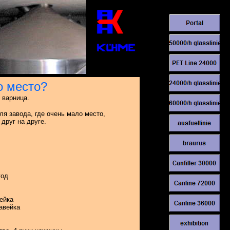
о место?
 варница.
ля завода, где очень мало место,
друг на друге.
год
ейка
авейка