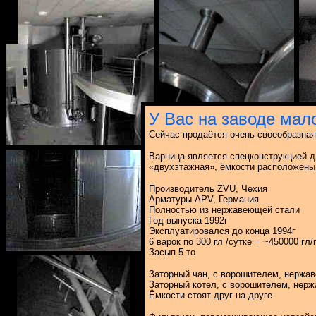
У Вас на заводе мал
Cейчас продаётся очень своеобразная
Варница является спецконструкцией д
«двухэтажная», ёмкости расположены 
Производитель ZVU, Чехия
Арматуры APV, Германия
Полностью из нержавеющей стали
Год выпуска 1992г
Эксплуатировался до конца 1994г
6 варок по 300 гл /сутке = ~450000 гл/
Засып 5 то
Заторный чан, с ворошителем, нержав
Заторный котел, с ворошителем, нерж
Ёмкости стоят друг на друге