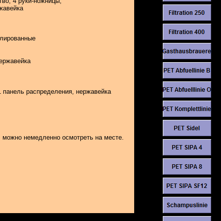
во, 4 руки-ножницы,
жавейка
олированные
нержавейка
1 панель распределения, нержавейка
, можно немедленно осмотреть на месте.