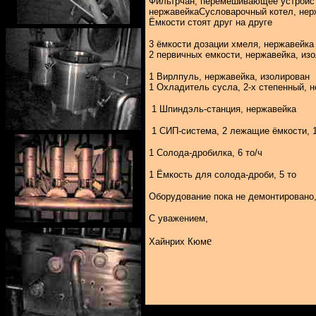
Фильтрчан, перемешивающее устройст
нержавейкаСусловарочный котел, нер
Ёмкости стоят друг на друге
3 ёмкости дозации хмеля, нержавейка
2 первичных емкости, нержавейка, из
1 Вирлпуль, нержавейка, изолирован
1 Охладитель сусла, 2-х степенный, 
1 Шпиндэль-станция, нержавейка
1 СИП-система, 2 лежащие ёмкости, 
1 Солода-дробилка, 6 то/ч
1 Ёмкость для солода-дроби, 5 то
Оборудование пока не демонтировано
С уважением,
е
Хайнрих Кюм