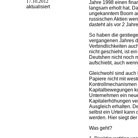
17.10.2012
Jahre 1998 einen fina
aktualisiert
langsam erholt hat. D
ungekanntem Boom auc
russischen Aktien wen
dasteht als vor 2 Jahr
So haben die gestieg
vergangenen Jahres den
Verbindlichkeiten auc
nicht geschieht, ist e
Deutshen nicht noch m
aufschiebt, auch wenn
Gleichwohl sind auch h
Papiere nicht mit wes
Kontrollmechanismen s
Kapitalbewegungen kom
Unternehmen ein neuer 
Kapitalerhöhungen ver
Ausgleich erhalten. De
selbst ein Urteil kann
werden. Hier siegt de
Was geht?