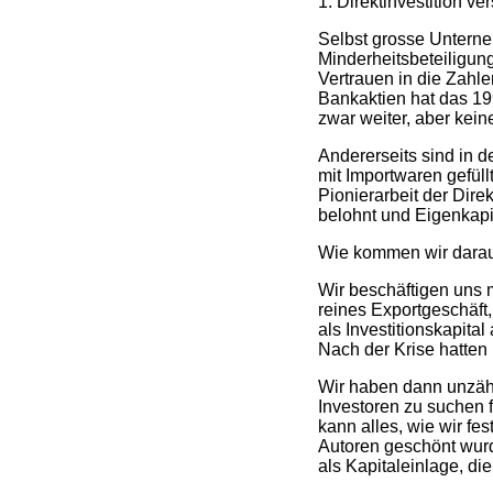
1. Direktinvestition v
Selbst grosse Unterne
Minderheitsbeteiligun
Vertrauen in die Zahle
Bankaktien hat das 19
zwar weiter, aber kei
Andererseits sind in d
mit Importwaren gefüll
Pionierarbeit der Direk
belohnt und Eigenkapi
Wie kommen wir dara
Wir beschäftigen uns 
reines Exportgeschäft,
als Investitionskapita
Nach der Krise hatten
Wir haben dann unzähl
Investoren zu suchen 
kann alles, wie wir fe
Autoren geschönt wur
als Kapitaleinlage, di