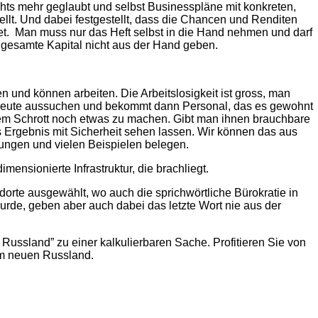
chts mehr geglaubt und selbst Businesspläne mit konkreten,
ellt. Und dabei festgestellt, dass die Chancen und Renditen
tet. Man muss nur das Heft selbst in die Hand nehmen und darf
s gesamte Kapital nicht aus der Hand geben.
en und können arbeiten. Die Arbeitslosigkeit ist gross, man
 Leute aussuchen und bekommt dann Personal, das es gewohnt
utem Schrott noch etwas zu machen. Gibt man ihnen brauchbare
s Ergebnis mit Sicherheit sehen lassen. Wir können das aus
ungen und vielen Beispielen belegen.
dimensionierte Infrastruktur, die brachliegt.
dorte ausgewählt, wo auch die sprichwörtliche Bürokratie in
rde, geben aber auch dabei das letzte Wort nie aus der
n Russland” zu einer kalkulierbaren Sache. Profitieren Sie von
im neuen Russland.