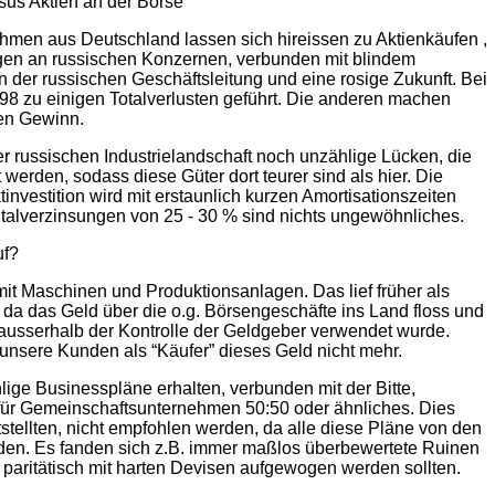
ersus Aktien an der Börse
hmen aus Deutschland lassen sich hireissen zu Aktienkäufen ,
gen an russischen Konzernen, verbunden mit blindem
n der russischen Geschäftsleitung und eine rosige Zukunft. Bei
98 zu einigen Totalverlusten geführt. Die anderen machen
nen Gewinn.
er russischen Industrielandschaft noch unzählige Lücken, die
t werden, sodass diese Güter dort teurer sind als hier. Die
tinvestition wird mit erstaunlich kurzen Amortisationszeiten
talverzinsungen von 25 - 30 % sind nichts ungewöhnliches.
uf?
mit Maschinen und Produktionsanlagen. Das lief früher als
 da das Geld über die o.g. Börsengeschäfte ins Land floss und
l ausserhalb der Kontrolle der Geldgeber verwendet wurde.
 unsere Kunden als “Käufer” dieses Geld nicht mehr.
ige Businesspläne erhalten, verbunden mit der Bitte,
für Gemeinschaftsunternehmen 50:50 oder ähnliches. Dies
ststellten, nicht empfohlen werden, da alle diese Pläne von den
den. Es fanden sich z.B. immer maßlos überbewertete Ruinen
e paritätisch mit harten Devisen aufgewogen werden sollten.