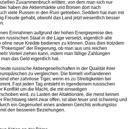
nziellen Zusammenbruch erlitten, von dem man sich nur
abei haben die Aktienmärkte und Börsen dort nach
h viele Russen in den Ruin getrieben. Seitdem hat man mit
ig Freude gehabt, obwohl das Land jetzt wesentlich besser
en.
enen Einnahmen aufgrund der hohen Energiepreise des
 russischen Staat in die Lage versetzt, eigentlich alle
h ohne neue Kredite bedienen zu können. Dass dies trotzdem
in “Pokerspiel” der Regierung, ob man aus uns reichen
ehr Vorteil ziehen kann, indem man fällige Zahlungen
 man das Geld eigentlich hat.
eute russische Aktiengesellschaften in der Qualität ihrer
teuropäischen zu vergleichen. Die formell vorhandenen
ind eher zahnlose Tiger, wenn es zu Streitigkeiten bei
mt. Fast jeden Tag entsteht in irgendeinem russischen
Konflikt um die Macht, die mit einseitigen
schoben wird, zu Lasten der Altaktionäre, die meist keinen
r Rechtsweg steht zwar offen, ist aber teuer und schwierig und
 durch ein Gegenurteil eines anderen Gerichts wirkungslos
r mit den besseren Beziehungen.